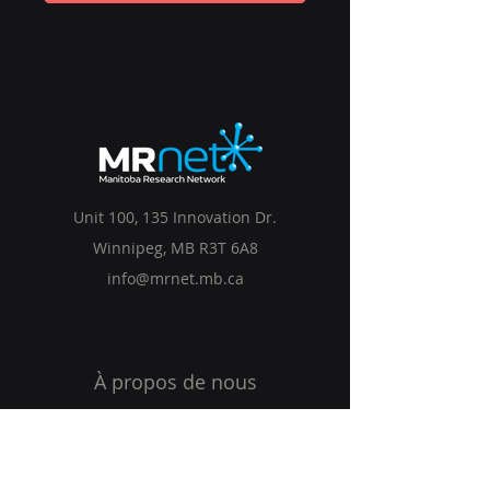
Unit 100, 135 Innovation Dr.
Winnipeg, MB R3T 6A8
info@mrnet.mb.ca
À propos de nous
Adhésion