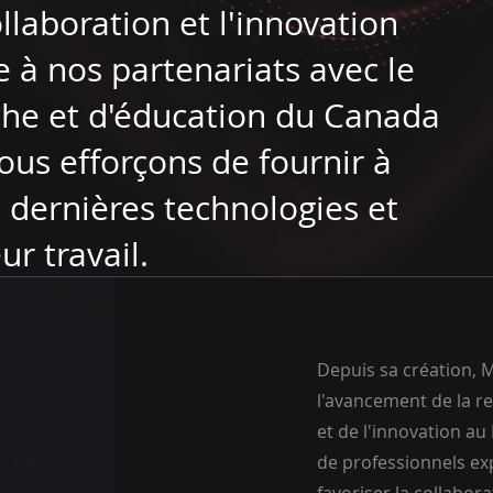
llaboration et l'innovation
 à nos partenariats avec le
che et d'éducation du Canada
us efforçons de fournir à
dernières technologies et
ur travail.
Depuis sa création, 
l'avancement de la re
et de l'innovation a
de professionnels ex